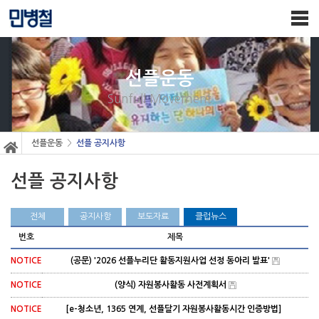
선플운동
Sunfull Movement
>
선플운동
선플 공지사항
선플 공지사항
전체
공지사항
보도자료
클럽뉴스
번호
제목
NOTICE
(공문) '2026 선플누리단 활동지원사업 선정 동아리 발표'
NOTICE
(양식) 자원봉사활동 사전계획서
NOTICE
[e-청소년, 1365 연계, 선플달기 자원봉사활동시간 인증방법]