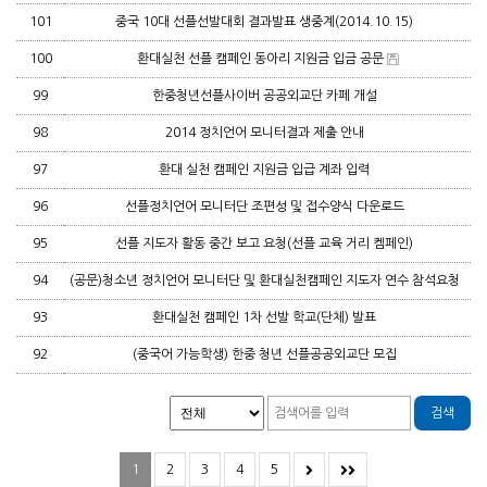
101
중국 10대 선플선발대회 결과발표 생중계(2014.10.15)
100
환대실천 선플 캠페인 동아리 지원금 입금 공문
99
한중청년선플사이버 공공외교단 카페 개설
98
2014 정치언어 모니터결과 제출 안내
97
환대 실천 캠페인 지원금 입급 계좌 입력
96
선플정치언어 모니터단 조편성 및 접수양식 다운로드
95
선플 지도자 활동 중간 보고 요청(선플 교육 거리 켐페인)
94
(공문)청소년 정치언어 모니터단 및 환대실천캠페인 지도자 연수 참석요청
93
환대실천 캠페인 1차 선발 학교(단체) 발표
92
(중국어 가능학생) 한중 청년 선플공공외교단 모집
1
2
3
4
5