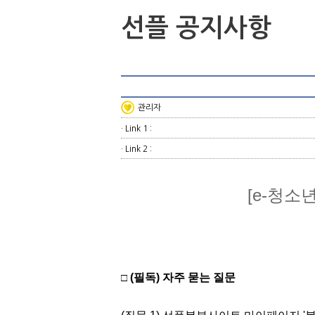
선플 공지사항
관리자
· Link 1 :
· Link 2 :
[e-청소
(필독) 자주 묻는 질문
□