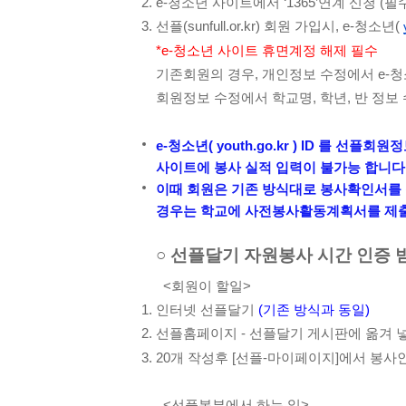
e-청소년 사이트에서 ‘1365’연계 신청 (필
선플(sunfull.or.kr) 회원 가입시, e-청소년( 
*e-청소년 사이트 휴면계정 해제 필수
기존회원의 경우, 개인정보 수정에서 e-청
회원정보 수정에서 학교명, 학년, 반 정보 
e-청소년( youth.go.kr ) ID 를
사이트에 봉사 실적 입력이 불가능 합니다
이때 회원은 기존 방식대로 봉사확인서를 직
경우는 학교에 사전봉사활동계획서를 제출
○ 선플달기 자원봉사 시간 인증 받
<회원이 할일>
인터넷 선플달기 
(기존 방식과 동일)
선플홈페이지 - 선플달기 게시판에 옮겨 넣
20개 작성후 [선플-마이페이지]에서 봉사
<선플본부에서 하는 일>