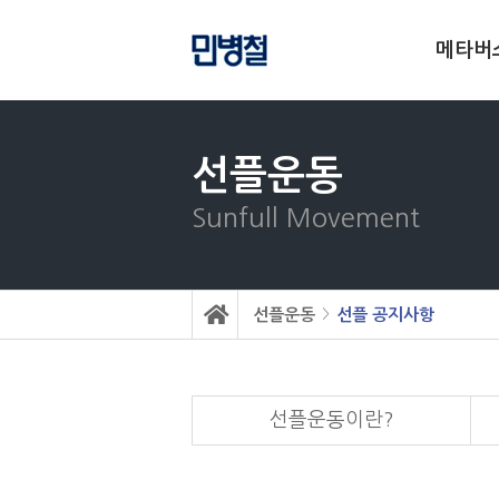
메타버
선플운동
Sunfull Movement
선플운동
선플 공지사항
>
선플운동이란?