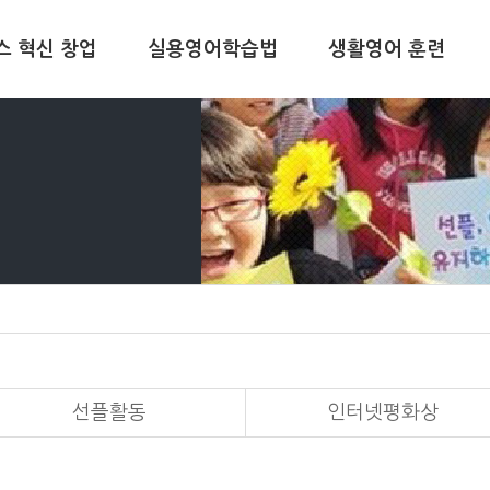
스 혁신 창업
실용영어학습법
생활영어 훈련
선플활동
인터넷평화상