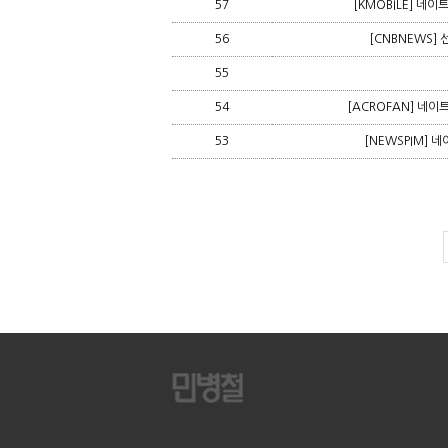
57
[KMOBILE] 네이
56
[CNBNEWS] 
55
54
[ACROFAN] 네이
53
[NEWSPIM] 