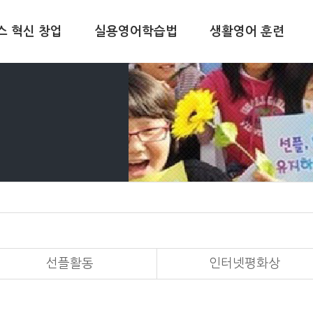
스 혁신 창업
실용영어학습법
생활영어 훈련
선플활동
인터넷평화상