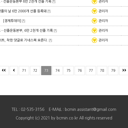
트 - 선플운동본부 6만 2천개 선플 기록
관리자
선플의 날 6만 2000개 선플 등록돼
관리자
[경제투데이]
관리자
트 - 선플운동본부, 6만 2천개 선플 기록
관리자
네이트, 착한 댓글로 기네스북 오른다.
관리자
71
72
73
74
75
76
77
78
79
TEL : 02-535-3156 E-MAIL : bcmin.assistant@gmail.com
Copyright (c) 2021 by bcmin.co.kr All rights reserved