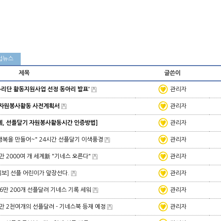
럽뉴스
제목
글쓴이
선플누리단 활동지원사업 선정 동아리 발표'
관리자
) 자원봉사활동 사전계획서
관리자
 연계, 선플달기 자원봉사활동시간 인증방법]
관리자
행복을 만들어~" 24시간 선플달기 이색풍경
관리자
6만 2000여 개 세계新 "기네스 오른다"
관리자
보] 선플 어린이가 앞장선다.
관리자
루 6만 200개 선플달려 기네스 기록 세워
관리자
6만 2천여개의 선플달려 - 기네스북 등재 예정
관리자