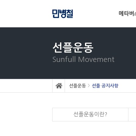
메타버
선플운동
Sunfull Movement
선플운동
선플 공지사항
>
선플운동이란?