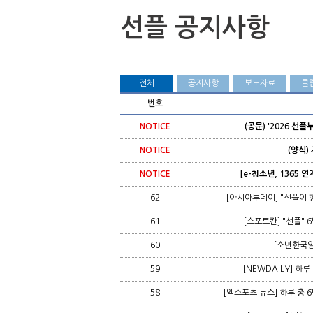
선플 공지사항
전체
공지사항
보도자료
클
번호
NOTICE
(공문) '2026 
NOTICE
(양식
NOTICE
[e-청소년, 1365
62
[아시아투데이] "선플이 
61
[스포트칸] "선플" 
60
[소년한국일
59
[NEWDAILY] 하
58
[엑스포츠 뉴스] 하루 총 