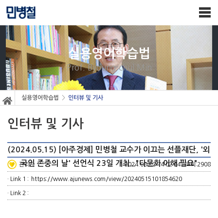
실용영어학습법
Prof. Byoung-chul Min
>
실용영어학습법
인터뷰 및 기사
인터뷰 및 기사
(2024.05.15) [아주경제] 민병철 교수가 이끄는 선플재단, '외
국인 존중의 날' 선언식 23일 개최..."다문화 이해 필요"
관리자
2024.08.02 14:02:04 · 조회:2908
· Link 1 :
https://www.ajunews.com/view/20240515101854620
· Link 2 :