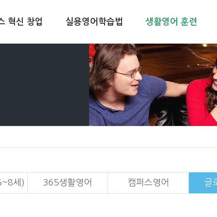
스 혁신 창업
실용영어학습법
생활영어 훈련
~8세)
365생활영어
캠퍼스영어
글